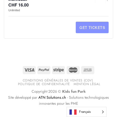
Quanti
BAMBIN
BAM
>
>
CHF
16.00
TICKET
TI
Unlimited
SOTTO
SO
CENTR
CE
QUANTI
QU
I
I
D'ETOY
D'
FOR
FO
GET TICKETS
2
2
BAMBIN
BAM
>
>
ANNI
ANN
DA
DA
CENTR
CE
–
–
2
2
D'ETOY
D'
TARIFF
TAR
A
A
BAMBIN
BAM
INDIVID
IND
3
3
OLTRE
OL
ANNI
ANN
I
I
CONDITIONS GÉNÉRALES DE VENTES (CGV)
POLITIQUE DE CONFIDENTIALITÉ
MENTION LÉGAL
–
–
4
4
Copyright 2026 ©
Kids fun Park
TARIFF
TAR
ANNI
ANN
Site développé par
ATN Solutions.ch
- Solutions technologiques
innovantes pour les PME
INDIVID
IND
–
–
Français