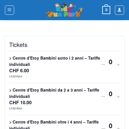
Skip
to
0
content
Tickets
> Centre d'Etoy Bambini sotto i 2 anni – Tariffe
DECRE
IN
–
+
Quanti
individuali
CHF
6.00
TICKET
TI
Unlimited
QUANTI
QU
> Centre d'Etoy Bambini da 2 a 3 anni – Tariffe
FOR
FO
DECRE
IN
–
+
Quanti
individuali
>
>
CHF
10.00
TICKET
TI
Unlimited
CENTR
CE
QUANTI
QU
D'ETOY
D'
> Centre d'Etoy Bambini oltre i 4 anni – Tariffe
FOR
FO
DECRE
IN
–
+
individuali