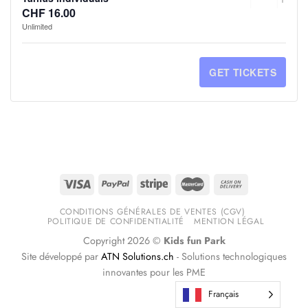
Quanti
CRIANÇ
CR
>
>
CHF
16.00
TICKET
TI
Unlimited
COM
CO
CENTR
CE
QUANTI
QU
MENOS
ME
D'ETOY
D'
FOR
FO
GET TICKETS
DE
DE
CRIANÇ
CR
>
>
2
2
DE
DE
CENTR
CE
ANOS
AN
2
2
D'ETOY
D'
–
–
A
A
CRIANÇ
CR
TARIFA
TAR
3
3
COM
CO
INDIVID
IND
ANOS
AN
MAIS
MA
CONDITIONS GÉNÉRALES DE VENTES (CGV)
POLITIQUE DE CONFIDENTIALITÉ
MENTION LÉGAL
–
–
DE
DE
Copyright 2026 ©
Kids fun Park
TARIFA
TAR
4
4
Site développé par
ATN Solutions.ch
- Solutions technologiques
innovantes pour les PME
INDIVID
IND
ANOS
AN
Français