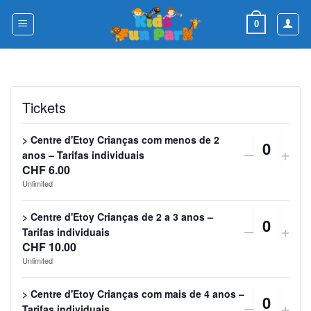
Skip
to
0
content
Tickets
> Centre d'Etoy Crianças com menos de 2
DECRE
IN
–
+
Quanti
anos – Tarifas individuais
CHF
6.00
TICKET
TI
Unlimited
QUANTI
QU
> Centre d'Etoy Crianças de 2 a 3 anos –
FOR
FO
DECRE
IN
–
+
Quanti
Tarifas individuais
>
>
CHF
10.00
TICKET
TI
Unlimited
CENTR
CE
QUANTI
QU
D'ETOY
D'
> Centre d'Etoy Crianças com mais de 4 anos –
FOR
FO
DECRE
IN
–
+
Tarifas individuais