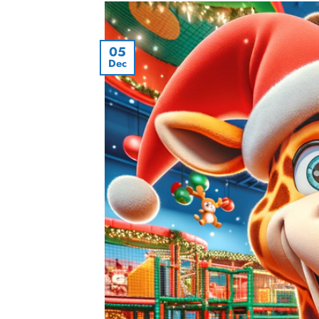
05
Dec