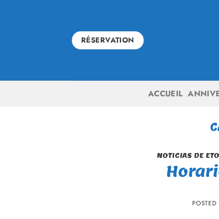
Skip
to
content
RÉSERVATION
ACCUEIL
ANNIV
C
NOTICIAS DE ET
Horari
POSTED