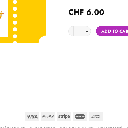
CHF
6.00
> Centre de Martigny 2 yaşından kü
ADD TO CA