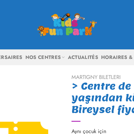
ERSAIRES
NOS CENTRES
ACTUALITÉS
HORAIRES & 
MARTIGNY BILETLERI
> Centre de
yaşından k
Bireysel fiy
Aynı çocuk için