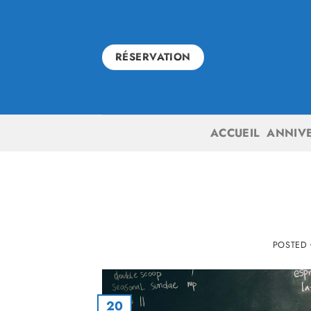
Skip
to
content
RÉSERVATION
ACCUEIL
ANNIV
POSTED
20