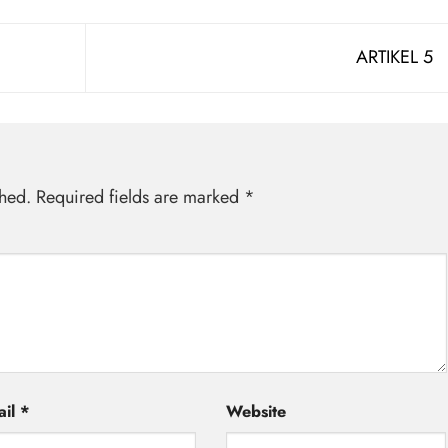
ARTIKEL 5
shed.
Required fields are marked
*
ail
*
Website