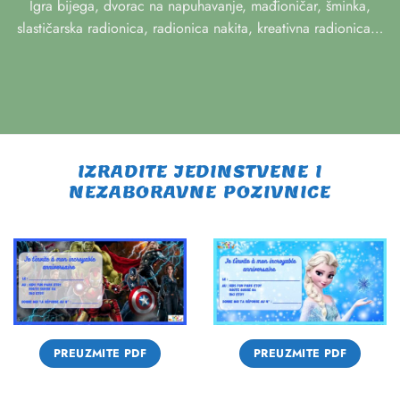
Igra bijega, dvorac na napuhavanje, mađioničar, šminka,
slastičarska radionica, radionica nakita, kreativna radionica…
IZRADITE JEDINSTVENE I
NEZABORAVNE POZIVNICE
PREUZMITE PDF
PREUZMITE PDF