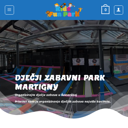
Skip
to
0
content
DJEČJI ZABAVNI PARK
MARTIGNY
Organizirajte dječje zabave u Švicarskoj
Prioritet nam je organiziranje dječjih zabava najviše kvalitete.