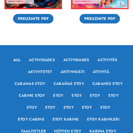
PREUZMITE PDF
PREUZMITE PDF
ALL
ACTIVIDADES
ACTIVIDADES
ACTIVITÉS
AKTIVITETET
AKTIVNOSTI
ATTIVITÀ
CABANAS ETOY
CABAÑAS ETOY
CABANES ETOY
CABINE ETOY
ETOY
ETOY
ETOY
ETOY
ETOY
ETOY
ETOY
ETOY
ETOY
ETOY CABINS
ETOY KABINE
ETOY KABINLERI
FAALIYETLER
HÜTTEN ETOY
KABINA ETOY