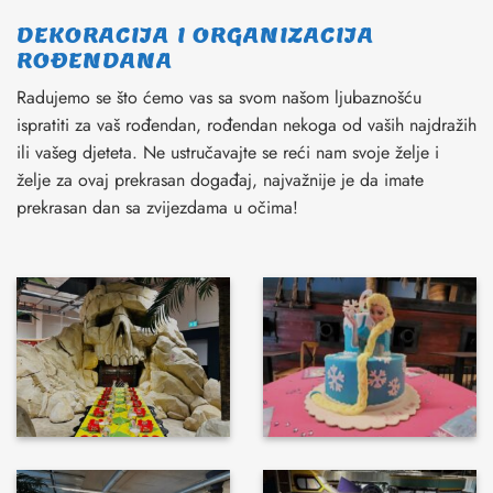
DEKORACIJA I ORGANIZACIJA
ROĐENDANA
Radujemo se što ćemo vas sa svom našom ljubaznošću
ispratiti za vaš rođendan, rođendan nekoga od vaših najdražih
ili vašeg djeteta. Ne ustručavajte se reći nam svoje želje i
želje za ovaj prekrasan događaj, najvažnije je da imate
prekrasan dan sa zvijezdama u očima!