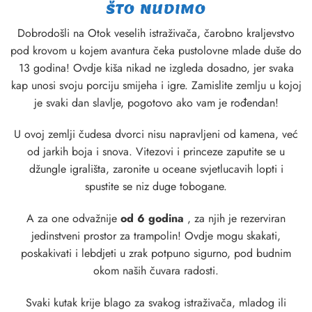
ŠTO NUDIMO
Dobrodošli na Otok veselih istraživača, čarobno kraljevstvo
pod krovom u kojem avantura čeka pustolovne mlade duše do
13 godina! Ovdje kiša nikad ne izgleda dosadno, jer svaka
kap unosi svoju porciju smijeha i igre. Zamislite zemlju u kojoj
je svaki dan slavlje, pogotovo ako vam je rođendan!
U ovoj zemlji čudesa dvorci nisu napravljeni od kamena, već
od jarkih boja i snova. Vitezovi i princeze zaputite se u
džungle igrališta, zaronite u oceane svjetlucavih lopti i
spustite se niz duge tobogane.
A za one odvažnije
od 6 godina
, za njih je rezerviran
jedinstveni prostor za trampolin! Ovdje mogu skakati,
poskakivati ​​i lebdjeti u zrak potpuno sigurno, pod budnim
okom naših čuvara radosti.
Svaki kutak krije blago za svakog istraživača, mladog ili