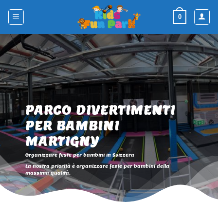
Skip
to
0
content
PARCO DIVERTIMENTI
PER BAMBINI
MARTIGNY
Organizzare feste per bambini in Svizzera
La nostra priorità è organizzare feste per bambini della
massima qualità.