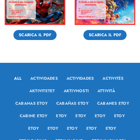
SCARICA IL PDF
SCARICA IL PDF
ALL
ACTIVIDADES
ACTIVIDADES
ACTIVITÉS
AKTIVITETET
AKTIVNOSTI
ATTIVITÀ
CABANAS ETOY
CABAÑAS ETOY
CABANES ETOY
CABINE ETOY
ETOY
ETOY
ETOY
ETOY
ETOY
ETOY
ETOY
ETOY
ETOY