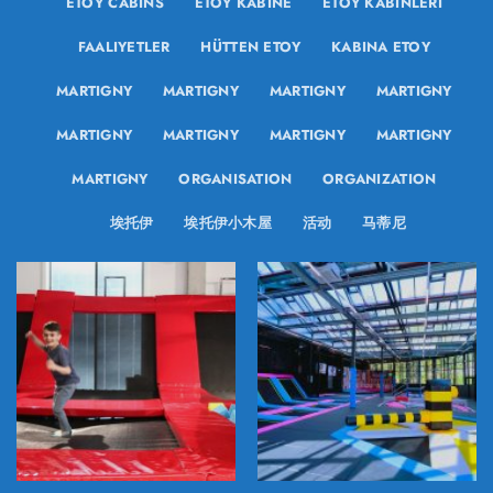
ETOY CABINS
ETOY KABINE
ETOY KABINLERI
FAALIYETLER
HÜTTEN ETOY
KABINA ETOY
MARTIGNY
MARTIGNY
MARTIGNY
MARTIGNY
MARTIGNY
MARTIGNY
MARTIGNY
MARTIGNY
MARTIGNY
ORGANISATION
ORGANIZATION
埃托伊
埃托伊小木屋
活动
马蒂尼