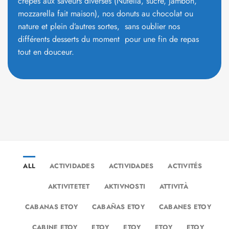
délicieuses !
**Notre offre sucrée** : Laissez-vous tenter par nos
crêpes aux saveurs diverses (Nutella, sucre, jambon,
mozzarella fait maison), nos donuts au chocolat ou
nature et plein d’autres sortes, sans oublier nos
différents desserts du moment pour une fin de repas
tout en douceur.
ALL
ACTIVIDADES
ACTIVIDADES
ACTIVITÉS
AKTIVITETET
AKTIVNOSTI
ATTIVITÀ