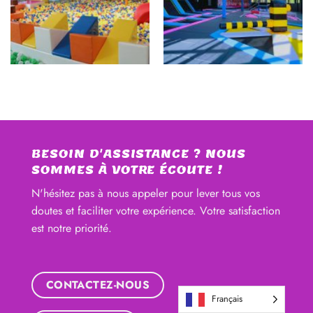
BESOIN D'ASSISTANCE ? NOUS
SOMMES À VOTRE ÉCOUTE !
N'hésitez pas à nous appeler pour lever tous vos
doutes et faciliter votre expérience. Votre satisfaction
est notre priorité.
Français