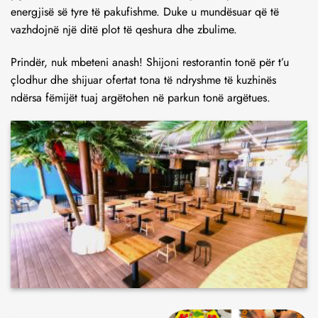
Gjatë një pushimi, vizitorët tanë të rinj mund të rimbushin
bateritë e tyre me një përzgjedhje të larmishme ushqimesh,
pijesh të nxehta dhe kafshata të lehta për t’iu përshtatur
energjisë së tyre të pakufishme. Duke u mundësuar që të
vazhdojnë një ditë plot të qeshura dhe zbulime.
Prindër, nuk mbeteni anash! Shijoni restorantin tonë për t’u
çlodhur dhe shijuar ofertat tona të ndryshme të kuzhinës
ndërsa fëmijët tuaj argëtohen në parkun tonë argëtues.