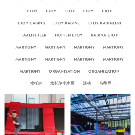
CABANAS ETOY
CABAÑAS ETOY
CABANES ETOY
CABINE ETOY
ETOY
ETOY
ETOY
ETOY
ETOY
ETOY
ETOY
ETOY
ETOY
ETOY CABINS
ETOY KABINE
ETOY KABINLERI
FAALIYETLER
HÜTTEN ETOY
KABINA ETOY
MARTIGNY
MARTIGNY
MARTIGNY
MARTIGNY
MARTIGNY
MARTIGNY
MARTIGNY
MARTIGNY
MARTIGNY
ORGANISATION
ORGANIZATION
埃托伊
埃托伊小木屋
活动
马蒂尼